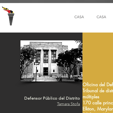
Select Language
▼
CASA
CASA
Oficina del De
Tribunal de dis
múltiples
Defensor Público del Distrito
170 calle princ
Tamara Stofa
Elkton, Maryl