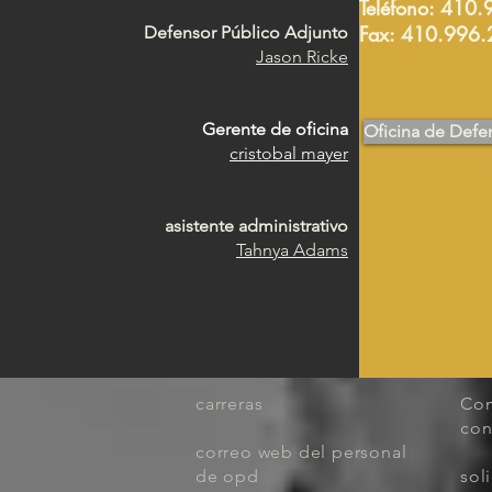
Teléfono: 410
Fax: 410.996
Defensor Público Adjunto
Jason Ricke
Gerente de oficina
Oficina de Defe
cristobal mayer
asistente administrativo
Tahnya Adams
Desplazarse
carreras
Com
con
correo web del personal
de opd
sol