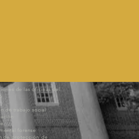
iones de las oficinas del
to
ón de trabajo social
ración
se
 mental forense
n
de protección de