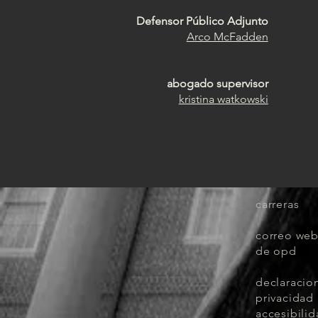
Defensor Público Adjunto
Arco McFadden
abogado supervisor
kristina watkowski
Desplazarse
carreras
correo web
de opd
declaracio
privacidad
accesibili