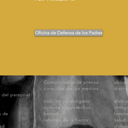
Oficina de Defensa de los Padres
Comunicados de prensa
ubicac
consultas de los medios
distri
 del personal
solicitar un abogado
divisi
conoce tus derechos
inmig
n de
borrado
foren
reforma de la fianza
salud
dad
divisió