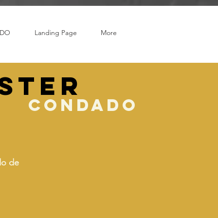
ADO
Landing Page
More
ster
condado
do de