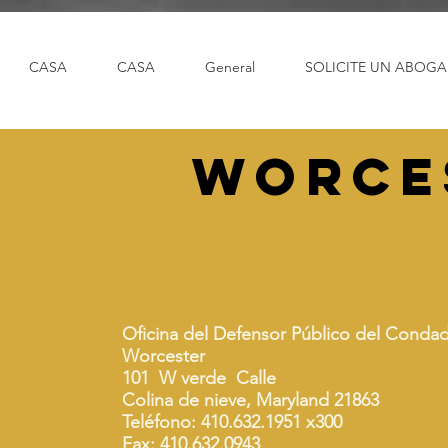
CASA
CASA
General
SOLICITE UN ABOG
Worce
Oficina del Defensor Público del Conda
Worcester
101
W verde
Calle
Colina de nieve, Maryland 21863
Teléfono: 410.632.1951 x300
Fax: 410.632.0943