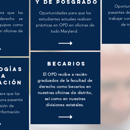
y de posgrado
Oportun
pasantes de 
ara que los
Oportunidades para que los
trabajar c
derecho se
estudiantes actuales realicen
de tr
quipos como
prácticas en OPD en oficinas de
n oficinas de
todo Maryland.
Becarios
ogías
El OPD recibe a recién
la
graduados de la facultad de
ación
derecho como becarios en
nuestras oficinas de distrito,
ra que los
así como en nuestras
una pasantía
divisiones estatales.
isión de
Información