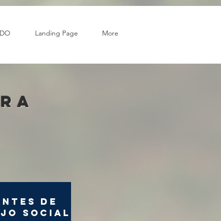
ADO
Landing Page
More
ara
antes de
jo Social