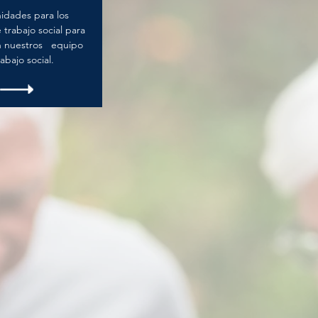
idades para los
trabajo social para
on nuestros equipo
abajo social.