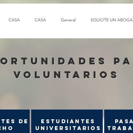
CASA
CASA
General
SOLICITE UN ABOG
ortunidades p
voluntarios
ntes de
estudiantes
Pas
cho
universitarios
Traba