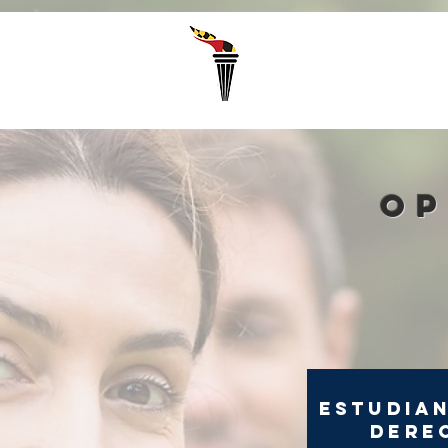
Select Language
▼
op
estudia
dere