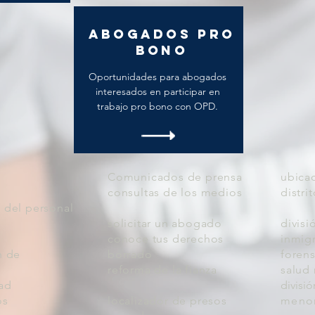
Abogados Pro
Bono
Oportunidades para abogados
interesados en participar en
trabajo pro bono con OPD.
Comunicados de prensa
ubicac
consultas de los medios
distri
 del personal
solicitar un abogado
divisi
conoce tus derechos
inmig
n de
borrado
foren
reforma de la fianza
salud
dad
divisió
os
localizador de presos
meno