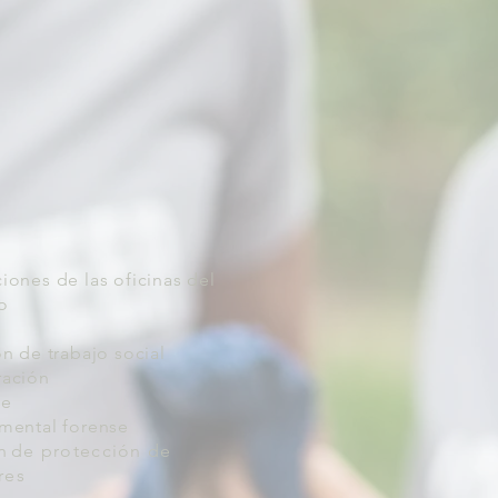
iones de las oficinas del
to
ón de trabajo social
ración
se
 mental forense
n
de protección de
res