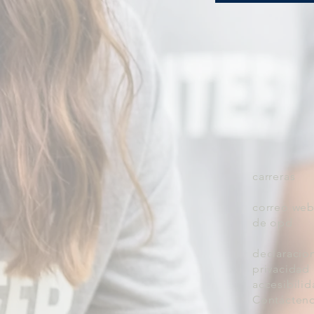
carreras
correo web
de opd
declaracio
privacidad
accesibili
Contácten