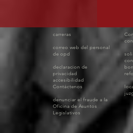
carreras
Com
con
correo web del personal
de opd
sol
con
declaracion de
bor
privacidad
ref
accesibilidad
Contáctenos
loc
juz
denunciar el fraude a la
Oficina de Asuntos
Legislativos