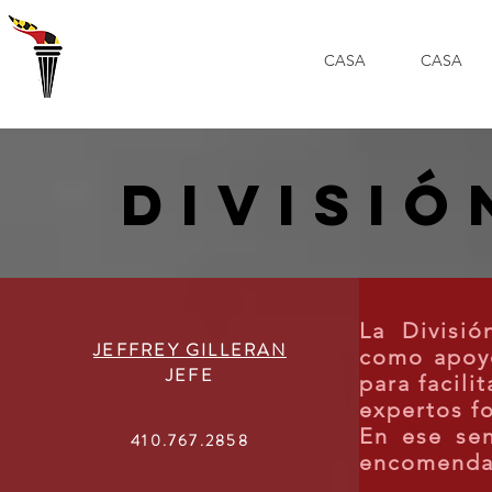
CASA
CASA
DIVISIÓ
La Divisió
JEFFREY GILLERAN
como apoyo
JEFE
para facili
expertos f
En ese sen
410.767.2858
encomendad